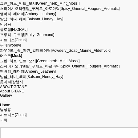
그린_허브_민트_모시[Green_herb_Mint_Mossi]
스파이시오리엔탈_푸제르_아로마틱[Spicy_Oriental_Fougere_Aromatic]
앰버리_레더리[Ambery_Leathery]
발삼_허니_헤이[Balsam_Honey_Hay]
남성용
플로럴[FLORAL]
프루티_구르망[Fruity_Goumand]
시트러스[Citrus]
우디[Woody]
파우더리_솦_마린_알데하이딕[Powdery_Soap_Marine_Aldehydic]
머스크[Musk]
그린_허브_민트_모시[Green_herb_Mint_Mossi]
스파이시오리엔탈_푸제르_아로마틱[Spicy_Oriental_Fougere_Aromatic]
앰버리_레더리[Ambery_Leathery]
발삼_허니_헤이[Balsam_Honey_Hay]
롯데 매장행사
ABOUT GITANE
About GITANE
Gallery
피치
Home
남성용
시트러스[Citrus]
피치