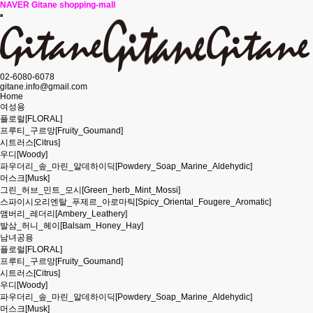
NAVER Gitane shopping-mall
02-6080-6078
gitane.info@gmail.com
Home
여성용
플로럴[FLORAL]
프루티_구르망[Fruity_Goumand]
시트러스[Citrus]
우디[Woody]
파우더리_솦_마린_알데하이딕[Powdery_Soap_Marine_Aldehydic]
머스크[Musk]
그린_허브_민트_모시[Green_herb_Mint_Mossi]
스파이시오리엔탈_푸제르_아로마틱[Spicy_Oriental_Fougere_Aromatic]
앰버리_레더리[Ambery_Leathery]
발삼_허니_헤이[Balsam_Honey_Hay]
남녀공용
플로럴[FLORAL]
프루티_구르망[Fruity_Goumand]
시트러스[Citrus]
우디[Woody]
파우더리_솦_마린_알데하이딕[Powdery_Soap_Marine_Aldehydic]
머스크[Musk]