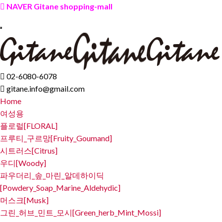
NAVER Gitane shopping-mall
02-6080-6078
gitane.info@gmail.com
Home
여성용
플로럴[FLORAL]
프루티_구르망[Fruity_Goumand]
시트러스[Citrus]
우디[Woody]
파우더리_솦_마린_알데하이딕
[Powdery_Soap_Marine_Aldehydic]
머스크[Musk]
그린_허브_민트_모시[Green_herb_Mint_Mossi]