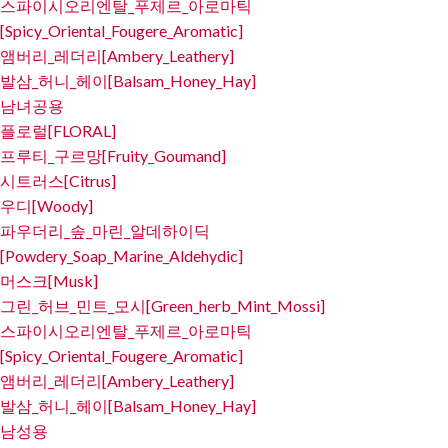
스파이시오리엔탈_푸제르_아로마틱
[Spicy_Oriental_Fougere_Aromatic]
앰버리_레더리[Ambery_Leathery]
발삼_허니_헤이[Balsam_Honey_Hay]
남녀공용
플로럴[FLORAL]
프루티_구르망[Fruity_Goumand]
시트러스[Citrus]
우디[Woody]
파우더리_솦_마린_알데하이딕
[Powdery_Soap_Marine_Aldehydic]
머스크[Musk]
그린_허브_민트_모시[Green_herb_Mint_Mossi]
스파이시오리엔탈_푸제르_아로마틱
[Spicy_Oriental_Fougere_Aromatic]
앰버리_레더리[Ambery_Leathery]
발삼_허니_헤이[Balsam_Honey_Hay]
남성용