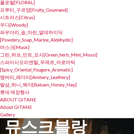
플로럴[FLORAL]
프루티_구르망[Fruity_Goumand]
시트러스[Citrus]
우디[Woody]
파우더리_솦_마린_알데하이딕
[Powdery_Soap_Marine_Aldehydic]
머스크[Musk]
그린_허브_민트_모시[Green_herb_Mint_Mossi]
스파이시오리엔탈_푸제르_아로마틱
[Spicy_Oriental_Fougere_Aromatic]
앰버리_레더리[Ambery_Leathery]
발삼_허니_헤이[Balsam_Honey_Hay]
롯데 매장행사
ABOUT GITANE
About GITANE
Gallery
뮤스크블랑