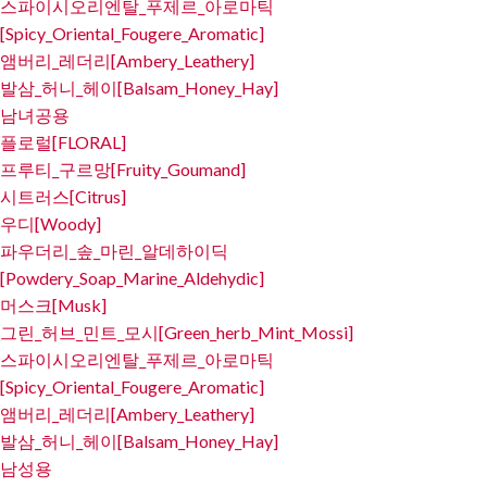
스파이시오리엔탈_푸제르_아로마틱
[Spicy_Oriental_Fougere_Aromatic]
앰버리_레더리[Ambery_Leathery]
발삼_허니_헤이[Balsam_Honey_Hay]
남녀공용
플로럴[FLORAL]
프루티_구르망[Fruity_Goumand]
시트러스[Citrus]
우디[Woody]
파우더리_솦_마린_알데하이딕
[Powdery_Soap_Marine_Aldehydic]
머스크[Musk]
그린_허브_민트_모시[Green_herb_Mint_Mossi]
스파이시오리엔탈_푸제르_아로마틱
[Spicy_Oriental_Fougere_Aromatic]
앰버리_레더리[Ambery_Leathery]
발삼_허니_헤이[Balsam_Honey_Hay]
남성용