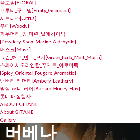
플로럴[FLORAL]
프루티_구르망[Fruity_Goumand]
시트러스[Citrus]
우디[Woody]
파우더리_솦_마린_알데하이딕
[Powdery_Soap_Marine_Aldehydic]
머스크[Musk]
그린_허브_민트_모시[Green_herb_Mint_Mossi]
스파이시오리엔탈_푸제르_아로마틱
[Spicy_Oriental_Fougere_Aromatic]
앰버리_레더리[Ambery_Leathery]
발삼_허니_헤이[Balsam_Honey_Hay]
롯데 매장행사
ABOUT GITANE
About GITANE
Gallery
버베나