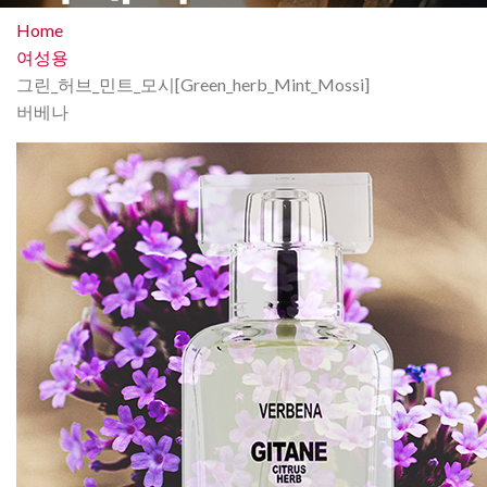
Home
여성용
그린_허브_민트_모시[Green_herb_Mint_Mossi]
버베나