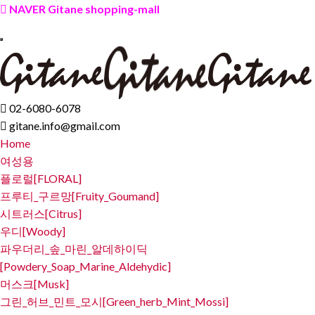
NAVER Gitane shopping-mall
02-6080-6078
gitane.info@gmail.com
Home
여성용
플로럴[FLORAL]
프루티_구르망[Fruity_Goumand]
시트러스[Citrus]
우디[Woody]
파우더리_솦_마린_알데하이딕
[Powdery_Soap_Marine_Aldehydic]
머스크[Musk]
그린_허브_민트_모시[Green_herb_Mint_Mossi]